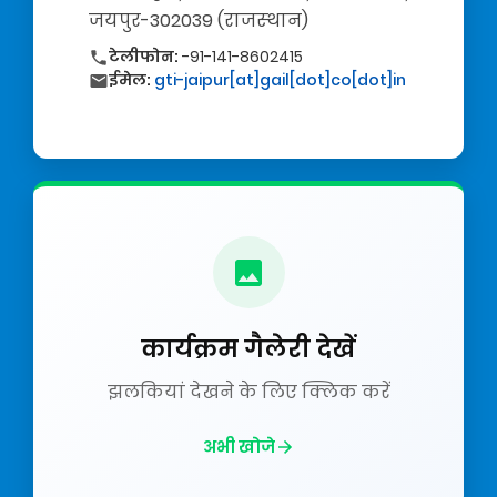
जयपुर-302039 (राजस्‍थान)
टेलीफोन:
-91-141-8602415
ईमेल:
gti-jaipur[at]gail[dot]co[dot]in
कार्यक्रम गैलेरी देखें
झलकियां देखने के लिए क्लिक करें
अभी खोजे