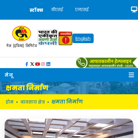
बीएसई
एनएसई
स्टॉक्स
English
मेनू
क्षमता निर्माण
क्षमता निर्माण
होम
व्‍यवसाय क्षेत्र
>
>