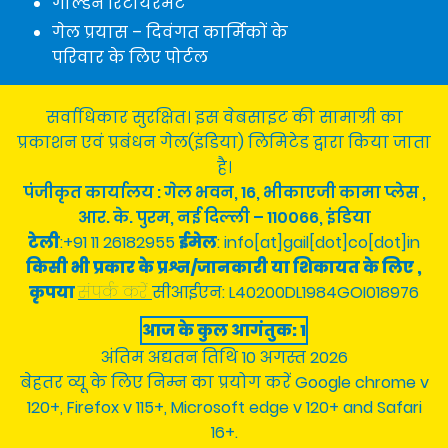
गोल्डन रिटायरमेंट
गेल प्रयास – दिवंगत कार्मिकों के
परिवार के लिए पोर्टल
नागरिक चार्टर
|
कॉपीराइट नीति
|
हाइपरलिंकिंग नीति
|
सर्वाधिकार सुरक्षित। इस वेबसाइट की सामाग्री का
अस्वीकरण
|
उपयोगी लिंक
|
साइट का मानचित्र
प्रकाशन एवं प्रबंधन गेल(इंडिया) लिमिटेड द्वारा किया जाता
है।
पंजीकृत कार्यालय : गेल भवन, 16, भीकाएजी कामा प्लेस ,
आर. के. पुरम, नई दिल्ली – 110066, इंडिया
टेली
:+91 11 26182955
ईमेल
: info[at]gail[dot]co[dot]in
किसी भी प्रकार के प्रश्न/जानकारी या शिकायत के लिए ,
कृपया
संपर्क करें
सीआईएन: L40200DL1984GOI018976
आज के कुल आगंतुक: 1
अंतिम अद्यतन तिथि 10 अगस्त 2026
बेहतर व्यू के लिए निम्न का प्रयोग करें Google chrome v
120+, Firefox v 115+, Microsoft edge v 120+ and Safari
16+.