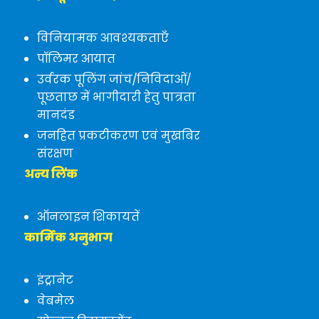
विनियामक आवश्यकताएँ
पॉलिमर आयात
उर्वरक पूलिंग जांच/निविदाओं/
पूछताछ में भागीदारी हेतु पात्रता
मानदंड
जनहित प्रकटीकरण एवं मुखबिर
संरक्षण
अन्य लिंक
ऑनलाइन शिकायतें
कार्मिक अनुभाग
इंट्रानेट
वेबमेल