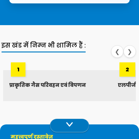
इस खंड में निम्‍न भी शामिल हैं :
❮
❯
1
2
प्राकृतिक गैस परिवहन एवं विपणन
एलपीजी ए
महत्त्वपूर्ण दस्तावेज़