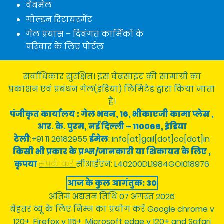
वेबमेल
गोल्डन रिटायरमेंट
गेल प्रयास – दिवंगत कार्मिकों के
परिवार के लिए पोर्टल
नागरिक चार्टर
|
कॉपीराइट नीति
|
हाइपरलिंकिंग नीति
|
सर्वाधिकार सुरक्षित। इस वेबसाइट की सामाग्री का
अस्वीकरण
|
उपयोगी लिंक
|
साइट का मानचित्र
प्रकाशन एवं प्रबंधन गेल(इंडिया) लिमिटेड द्वारा किया जाता
है।
पंजीकृत कार्यालय : गेल भवन, 16, भीकाएजी कामा प्लेस ,
आर. के. पुरम, नई दिल्ली – 110066, इंडिया
टेली
:+91 11 26182955
ईमेल
: info[at]gail[dot]co[dot]in
किसी भी प्रकार के प्रश्न/जानकारी या शिकायत के लिए ,
कृपया
संपर्क करें
सीआईएन: L40200DL1984GOI018976
आज के कुल आगंतुक: 30
अंतिम अद्यतन तिथि 07 अगस्त 2026
बेहतर व्यू के लिए निम्न का प्रयोग करें Google chrome v
120+, Firefox v 115+, Microsoft edge v 120+ and Safari