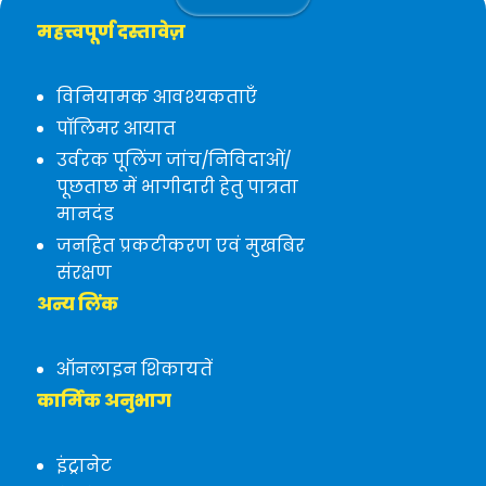
महत्त्वपूर्ण दस्तावेज़
विनियामक आवश्यकताएँ
पॉलिमर आयात
उर्वरक पूलिंग जांच/निविदाओं/
पूछताछ में भागीदारी हेतु पात्रता
मानदंड
जनहित प्रकटीकरण एवं मुखबिर
संरक्षण
अन्य लिंक
ऑनलाइन शिकायतें
कार्मिक अनुभाग
इंट्रानेट